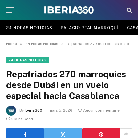
24 HORAS NOTICIAS
PALACIO REAL MARROQUÍ
CASA
»
»
Home
24 Horas Noticias
Repatriados 270 marroquíes desde Dubái en un vuelo especial hacia Casablanca
24 HORAS NOTICIAS
Repatriados 270 marroquíes
desde Dubái en un vuelo
especial hacia Casablanca
By
Iberia360
mars 5, 2026
Aucun commentaire
2 Mins Read