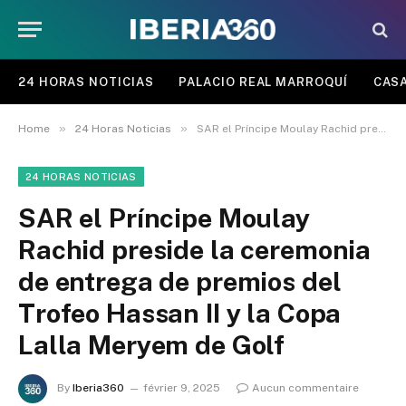
24 HORAS NOTICIAS
PALACIO REAL MARROQUÍ
CASA
»
»
Home
24 Horas Noticias
SAR el Príncipe Moulay Rachid preside la ceremonia de entrega de premios del Trofeo Hassan II y la Copa Lalla Meryem de Golf
24 HORAS NOTICIAS
SAR el Príncipe Moulay
Rachid preside la ceremonia
de entrega de premios del
Trofeo Hassan II y la Copa
Lalla Meryem de Golf
By
Iberia360
février 9, 2025
Aucun commentaire