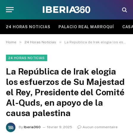
24 HORAS NOTICIAS
PALACIO REAL MARROQUÍ
CASA
»
»
Home
24 Horas Noticias
La República de Irak elogia los esfuerzos de Su Majestad el Rey, Presidente del Comité Al-Quds, en apoyo de la causa palestina
24 HORAS NOTICIAS
La República de Irak elogia
los esfuerzos de Su Majestad
el Rey, Presidente del Comité
Al-Quds, en apoyo de la
causa palestina
By
Iberia360
février 9, 2025
Aucun commentaire