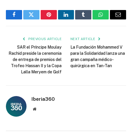
Facebook
Twitter
Pinterest
LinkedIn
Tumblr
WhatsApp
Email
PREVIOUS ARTICLE
NEXT ARTICLE
SAR el Príncipe Moulay
La Fundación Mohammed V
Rachid preside la ceremonia
para la Solidaridad lanza una
de entrega de premios del
gran campaña médico-
Trofeo Hassan II y la Copa
quirúrgica en Tan-Tan
Lalla Meryem de Golf
Iberia360
Website