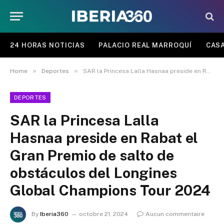
24 HORAS NOTICIAS
PALACIO REAL MARROQUÍ
CASA
»
»
Home
Deportes
SAR la Princesa Lalla Hasnaa preside en Rabat el Gran Premio de salto de obstáculos del Longines Global Champions Tour 2024
DEPORTES
SAR la Princesa Lalla
Hasnaa preside en Rabat el
Gran Premio de salto de
obstáculos del Longines
Global Champions Tour 2024
By
Iberia360
octobre 21, 2024
Aucun commentaire