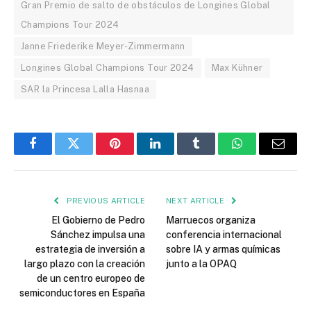
Gran Premio de salto de obstáculos de Longines Global
Champions Tour 2024
Janne Friederike Meyer-Zimmermann
Longines Global Champions Tour 2024
Max Kühner
SAR la Princesa Lalla Hasnaa
Facebook
Twitter
Pinterest
LinkedIn
Tumblr
WhatsApp
Email
PREVIOUS ARTICLE
NEXT ARTICLE
El Gobierno de Pedro
Marruecos organiza
Sánchez impulsa una
conferencia internacional
estrategia de inversión a
sobre IA y armas químicas
largo plazo con la creación
junto a la OPAQ
de un centro europeo de
semiconductores en España