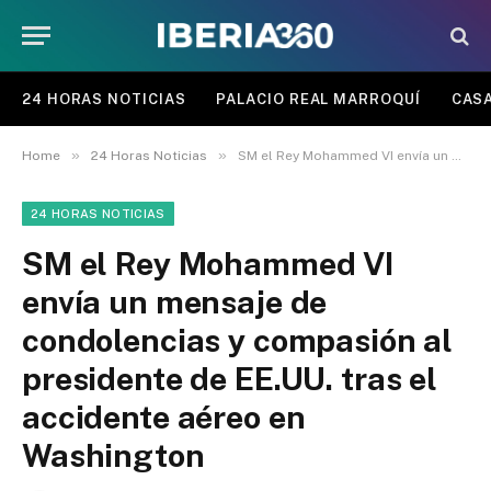
24 HORAS NOTICIAS
PALACIO REAL MARROQUÍ
CASA
»
»
Home
24 Horas Noticias
SM el Rey Mohammed VI envía un mensaje de condolencias y compasión al presidente de EE.UU. tras el accidente aéreo en Washington
24 HORAS NOTICIAS
SM el Rey Mohammed VI
envía un mensaje de
condolencias y compasión al
presidente de EE.UU. tras el
accidente aéreo en
Washington