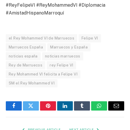
#ReyFelipeVI #ReyMohammedVI #Diplomacia
#AmistadHispanoMarroquí
el Rey Mohammed VI de Marruecos
Felipe VI
Marruecos España
Marruecos y España
noticias españa
noticias marruecos
Rey de Marruecos
rey Felipe VI
Rey Mohammed VI felicita a Felipe VI
SM el Rey Mohammed VI
Facebook
Twitter
Pinterest
LinkedIn
Tumblr
WhatsApp
Email
PREVIOUS ARTICLE
NEXT ARTICLE