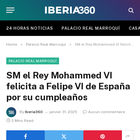
24 HORAS NOTICIAS
PALACIO REAL MARROQUÍ
CASA
»
»
Home
Palacio Real Marroquí
SM el Rey Mohammed VI felicita a Felipe VI de España por su cumpleaños
PALACIO REAL MARROQUÍ
SM el Rey Mohammed VI
felicita a Felipe VI de España
por su cumpleaños
By
Iberia360
janvier 31, 2025
Aucun commentaire
2 Mins Read