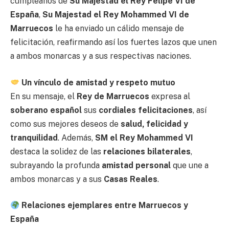
cumpleaños de
Su Majestad el Rey Felipe VI de
España
,
Su Majestad el Rey Mohammed VI de
Marruecos
le ha enviado un cálido mensaje de
felicitación, reafirmando así los fuertes lazos que unen
a ambos monarcas y a sus respectivas naciones.
Un vínculo de amistad y respeto mutuo
En su mensaje, el
Rey de Marruecos
expresa al
soberano español
sus
cordiales felicitaciones
, así
como sus mejores deseos de
salud, felicidad y
tranquilidad
. Además,
SM el Rey Mohammed VI
destaca la solidez de las
relaciones bilaterales
,
subrayando la profunda
amistad personal
que une a
ambos monarcas y a sus
Casas Reales
.
Relaciones ejemplares entre Marruecos y
España