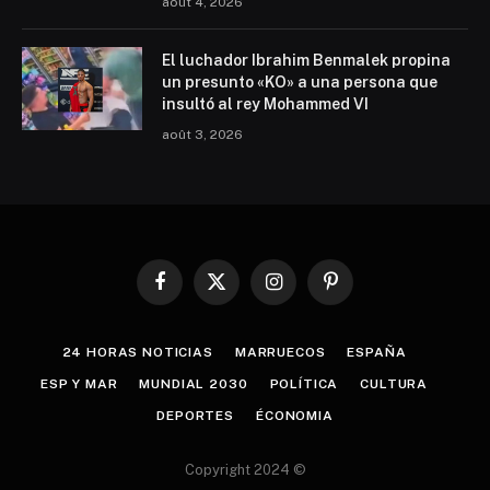
août 4, 2026
El luchador Ibrahim Benmalek propina
un presunto «KO» a una persona que
insultó al rey Mohammed VI
août 3, 2026
Facebook
X
Instagram
Pinterest
(Twitter)
24 HORAS NOTICIAS
MARRUECOS
ESPAÑA
ESP Y MAR
MUNDIAL 2030
POLÍTICA
CULTURA
DEPORTES
ÉCONOMIA
Copyright 2024 ©