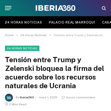
24 HORAS NOTICIAS
PALACIO REAL MARROQUÍ
CASA
»
»
Home
24 Horas Noticias
Tensión entre Trump y Zelenski bloquea la firma del acuerdo sobre los recursos naturales de Ucrania
24 HORAS NOTICIAS
Tensión entre Trump y
Zelenski bloquea la firma del
acuerdo sobre los recursos
naturales de Ucrania
By
Iberia360
mars 1, 2025
Aucun commentaire
2 Mins Read