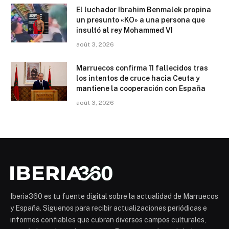
El luchador Ibrahim Benmalek propina
un presunto «KO» a una persona que
insultó al rey Mohammed VI
août 3, 2026
Marruecos confirma 11 fallecidos tras
los intentos de cruce hacia Ceuta y
mantiene la cooperación con España
août 3, 2026
Iberia360 es tu fuente digital sobre la actualidad de Marruecos
y España. Síguenos para recibir actualizaciones periódicas e
informes confiables que cubran diversos campos culturales,