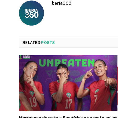
Iberia360
RELATED
POSTS
Marruecos derrota a Sudáfrica y se mete en las