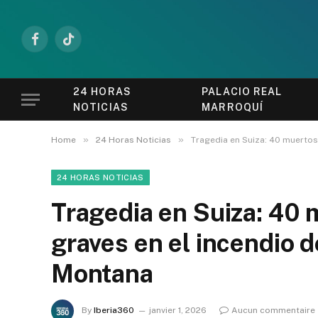
Facebook
TikTok
24 HORAS
PALACIO REAL
NOTICIAS
MARROQUÍ
»
»
Home
24 Horas Noticias
Tragedia en Suiza: 40 muertos
24 HORAS NOTICIAS
Tragedia en Suiza: 40 
graves en el incendio 
Montana
By
Iberia360
janvier 1, 2026
Aucun commentaire