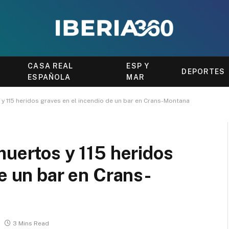
CASA REAL
ESP Y
DEPORTES
ESPAÑOLA
MAR
 y 115 heridos graves en el incendio de un bar en Crans-Montana
muertos y 115 heridos
de un bar en Crans-
3 Mins Read