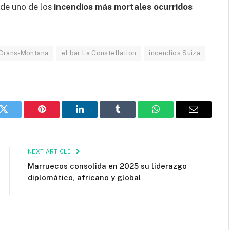
 de uno de los
incendios más mortales ocurridos
Crans-Montana
el bar La Constellation
incendios Suiza
k
Twitter
Pinterest
LinkedIn
Tumblr
WhatsApp
Email
NEXT ARTICLE
Marruecos consolida en 2025 su liderazgo
diplomático, africano y global