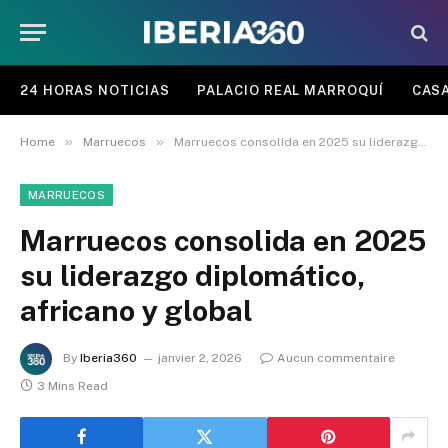
24 HORAS NOTICIAS
PALACIO REAL MARROQUÍ
CASA
»
»
Home
Marruecos
Marruecos consolida en 2025 su liderazgo diplomático, africano y global
MARRUECOS
Marruecos consolida en 2025
su liderazgo diplomático,
africano y global
By
Iberia360
janvier 2, 2026
Aucun commentaire
3 Mins Read