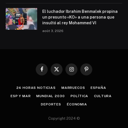
El luchador Ibrahim Benmalek propina
un presunto «KO» a una persona que
insultó al rey Mohammed VI
août 3, 2026
Facebook
X
Instagram
Pinterest
(Twitter)
24 HORAS NOTICIAS
MARRUECOS
ESPAÑA
ESP Y MAR
MUNDIAL 2030
POLÍTICA
CULTURA
DEPORTES
ÉCONOMIA
Copyright 2024 ©