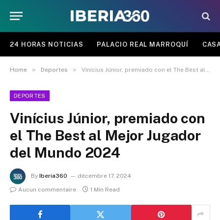
24 HORAS NOTICIAS
PALACIO REAL MARROQUÍ
CASA
»
»
Home
Deportes
Vinícius Júnior, premiado con el The Best al Mejor Jugador del Mundo 2024
DEPORTES
Vinícius Júnior, premiado con
el The Best al Mejor Jugador
del Mundo 2024
By
Iberia360
décembre 17, 2024
Aucun commentaire
1 Min Read