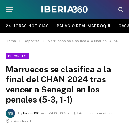
24 HORAS NOTICIAS
PALACIO REAL MARROQUÍ
CASA
»
»
Home
Deportes
Marruecos se clasifica a la final del CHAN 2024 tras vencer a Senegal en los penales (5-3, 1-1)
DEPORTES
Marruecos se clasifica a la
final del CHAN 2024 tras
vencer a Senegal en los
penales (5-3, 1-1)
By
Iberia360
août 26, 2025
Aucun commentaire
2 Mins Read