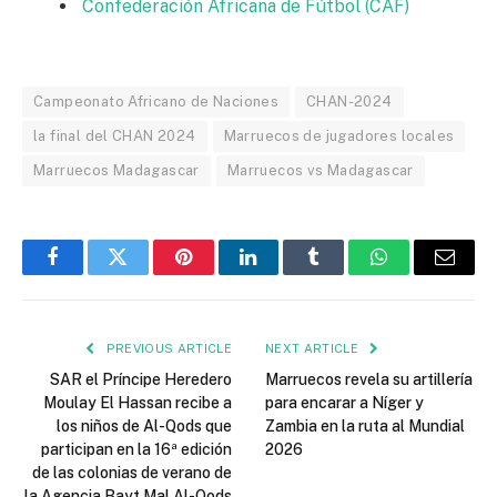
Confederación Africana de Fútbol (CAF)
Campeonato Africano de Naciones
CHAN-2024
la final del CHAN 2024
Marruecos de jugadores locales
Marruecos Madagascar
Marruecos vs Madagascar
Facebook
Twitter
Pinterest
LinkedIn
Tumblr
WhatsApp
Email
PREVIOUS ARTICLE
NEXT ARTICLE
SAR el Príncipe Heredero
Marruecos revela su artillería
Moulay El Hassan recibe a
para encarar a Níger y
los niños de Al-Qods que
Zambia en la ruta al Mundial
participan en la 16ª edición
2026
de las colonias de verano de
la Agencia Bayt Mal Al-Qods