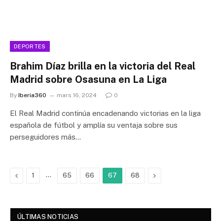
DEPORTES
Brahim Díaz brilla en la victoria del Real
Madrid sobre Osasuna en La Liga
By
Iberia360
mars 16, 2024
0
El Real Madrid continúa encadenando victorias en la liga
española de fútbol y amplía su ventaja sobre sus
perseguidores más…
Previous
…
Next
1
65
66
67
68
ÚLTIMAS NOTICIAS