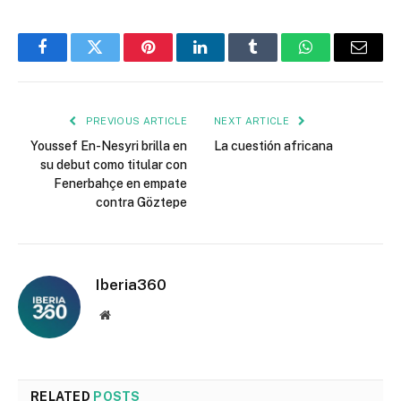
Facebook
Twitter
Pinterest
LinkedIn
Tumblr
WhatsApp
Email
PREVIOUS ARTICLE
NEXT ARTICLE
Youssef En-Nesyri brilla en
La cuestión africana
su debut como titular con
Fenerbahçe en empate
contra Göztepe
Iberia360
Website
RELATED
POSTS