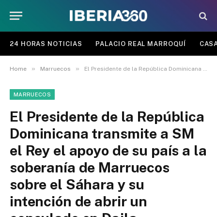
24 HORAS NOTICIAS
PALACIO REAL MARROQUÍ
CASA
»
»
Home
Marruecos
El Presidente de la República Dominicana transmite a SM el Rey el apoyo de su país a la soberanía de Marruecos sobre el Sáhara y su intención de abrir un consulado en Dajla
MARRUECOS
El Presidente de la República
Dominicana transmite a SM
el Rey el apoyo de su país a la
soberanía de Marruecos
sobre el Sáhara y su
intención de abrir un