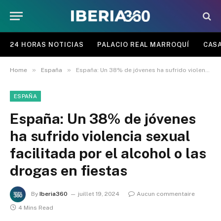
24 HORAS NOTICIAS
PALACIO REAL MARROQUÍ
CASA
»
»
Home
España
España: Un 38% de jóvenes ha sufrido violencia sexual facilitada por el alcohol o las drogas en fiestas
ESPAÑA
España: Un 38% de jóvenes
ha sufrido violencia sexual
facilitada por el alcohol o las
drogas en fiestas
By
Iberia360
juillet 19, 2024
Aucun commentaire
4 Mins Read