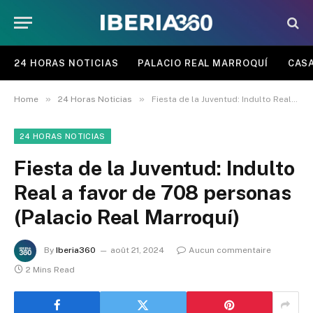
24 HORAS NOTICIAS
PALACIO REAL MARROQUÍ
CASA
»
»
Home
24 Horas Noticias
Fiesta de la Juventud: Indulto Real a favor de 708 personas (Palacio Real Marroquí)
24 HORAS NOTICIAS
Fiesta de la Juventud: Indulto
Real a favor de 708 personas
(Palacio Real Marroquí)
By
Iberia360
août 21, 2024
Aucun commentaire
2 Mins Read