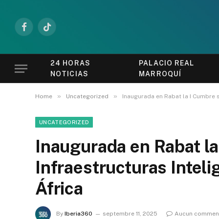
Facebook
TikTok
24 HORAS
PALACIO REAL
NOTICIAS
MARROQUÍ
»
»
Home
Uncategorized
Inaugurada en Rabat la I Cumbre s
UNCATEGORIZED
Inaugurada en Rabat l
Infraestructuras Inteli
África
By
Iberia360
septembre 11, 2025
Aucun comment