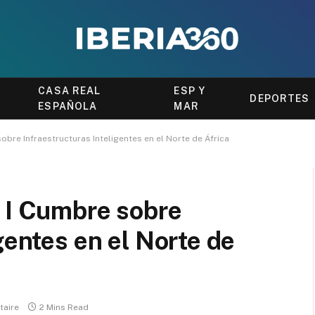
CASA REAL
ESP Y
DEPORTES
ESPAÑOLA
MAR
obre Infraestructuras Inteligentes en el Norte de África
a I Cumbre sobre
gentes en el Norte de
aire
2 Mins Read