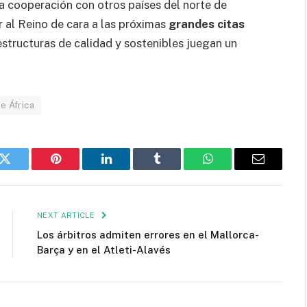
la cooperación con otros países del norte de
r al Reino de cara a las próximas
grandes citas
estructuras de calidad y sostenibles juegan un
e África
k
Twitter
Pinterest
LinkedIn
Tumblr
WhatsApp
Email
NEXT ARTICLE
Los árbitros admiten errores en el Mallorca-
Barça y en el Atleti-Alavés