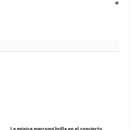
Websit
La música marroquí brilla en el concierto