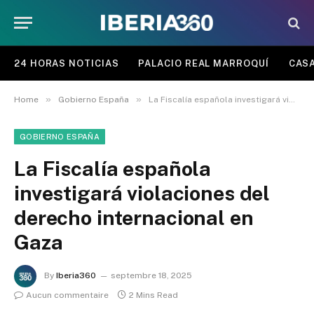
24 HORAS NOTICIAS
PALACIO REAL MARROQUÍ
CASA
»
»
Home
Gobierno España
La Fiscalía española investigará violaciones del derecho internacional en Gaza
GOBIERNO ESPAÑA
La Fiscalía española
investigará violaciones del
derecho internacional en
Gaza
By
Iberia360
septembre 18, 2025
Aucun commentaire
2 Mins Read