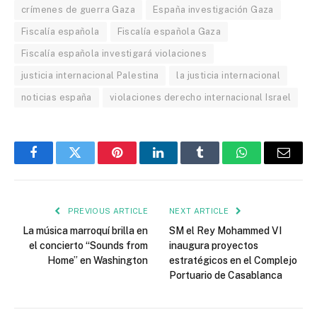
crímenes de guerra Gaza
España investigación Gaza
Fiscalía española
Fiscalía española Gaza
Fiscalía española investigará violaciones
justicia internacional Palestina
la justicia internacional
noticias españa
violaciones derecho internacional Israel
Facebook
Twitter
Pinterest
LinkedIn
Tumblr
WhatsApp
Email
PREVIOUS ARTICLE
NEXT ARTICLE
La música marroquí brilla en
SM el Rey Mohammed VI
el concierto “Sounds from
inaugura proyectos
Home” en Washington
estratégicos en el Complejo
Portuario de Casablanca