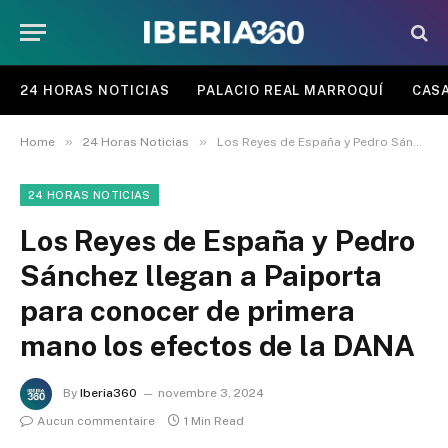
24 HORAS NOTICIAS
PALACIO REAL MARROQUÍ
CASA
»
»
Home
24 Horas Noticias
Los Reyes de España y Pedro Sánchez llegan a Paiporta para conocer de primera mano los efectos de la DANA
24 HORAS NOTICIAS
Los Reyes de España y Pedro
Sánchez llegan a Paiporta
para conocer de primera
mano los efectos de la DANA
By
Iberia360
novembre 3, 2024
Aucun commentaire
1 Min Read