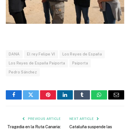
DANA
El rey Felipe VI
Los Reyes de España
Los Reyes de España Paiporta
Paiporta
Pedro Sánchez
Facebook
Twitter
Pinterest
LinkedIn
Tumblr
WhatsApp
Email
PREVIOUS ARTICLE
NEXT ARTICLE
Tragedia en la Ruta Canaria:
Cataluña suspende las