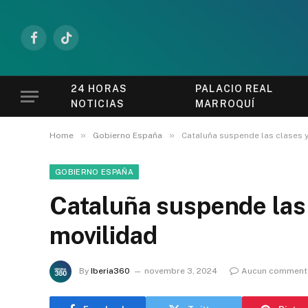
Facebook
TikTok
24 HORAS
PALACIO REAL
NOTICIAS
MARROQUÍ
»
»
Home
Gobierno España
Cataluña suspende las clases y
GOBIERNO ESPAÑA
Cataluña suspende las 
movilidad
By
Iberia360
novembre 3, 2024
Aucun comment