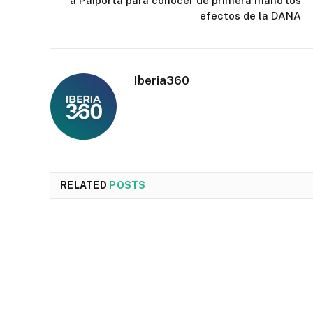
a Paiporta para conocer de primera mano los
efectos de la DANA
Iberia360
RELATED
POSTS