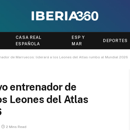
CASA REAL
ESP Y
DEPORTES
ESPAÑOLA
MAR
ador de Marruecos: liderará a los Leones del Atlas rumbo al Mundial 2026
o entrenador de
os Leones del Atlas
6
2 Mins Read