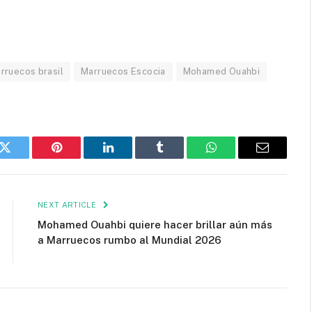
rruecos brasil
Marruecos Escocia
Mohamed Ouahbi
k
Twitter
Pinterest
LinkedIn
Tumblr
WhatsApp
Email
NEXT ARTICLE
Mohamed Ouahbi quiere hacer brillar aún más
a Marruecos rumbo al Mundial 2026