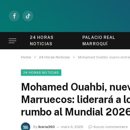
Facebook
TikTok
24 HORAS
PALACIO REAL
NOTICIAS
MARROQUÍ
»
»
Home
24 Horas Noticias
Mohamed Ouahbi, nuevo entren
24 HORAS NOTICIAS
Mohamed Ouahbi, nuev
Marruecos: liderará a l
rumbo al Mundial 202
By
Iberia360
mars 6, 2026
Aucun commentaire