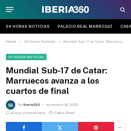
24 HORAS NOTICIAS
PALACIO REAL MARROQUÍ
CASA
»
»
Home
24 Horas Noticias
Mundial Sub-17 de Catar: Marruecos avanza a los cuartos de final
24 HORAS NOTICIAS
Mundial Sub-17 de Catar:
Marruecos avanza a los
cuartos de final
By
Iberia360
novembre 18, 2025
Aucun commentaire
2 Mins Read