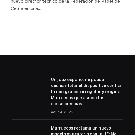
nuevo director técnico de la Federación de Pádel de
Ceuta en una…
Un juez español no puede
desmantelar el dispositivo contra
la inmigración irregular y exigir a
Marruecos que asuma las
consecuencias
août 4, 2026
Marruecos reclama un nuevo
modelo migratorio con la UE: No