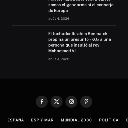
somos el gendarme ni el conserje
de Europa
août 4, 2026
El luchador Ibrahim Benmalek
propina un presunto «KO» a una
persona que insultó al rey
Mohammed VI
août 3, 2026
Facebook
X
Instagram
Pinterest
(Twitter)
S
ESPAÑA
ESP Y MAR
MUNDIAL 2030
POLÍTICA