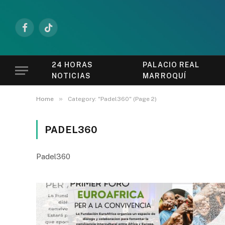
Facebook
TikTok
24 HORAS
PALACIO REAL
NOTICIAS
MARROQUÍ
»
Home
Category: "Padel360" (Page 2)
PADEL360
Padel360