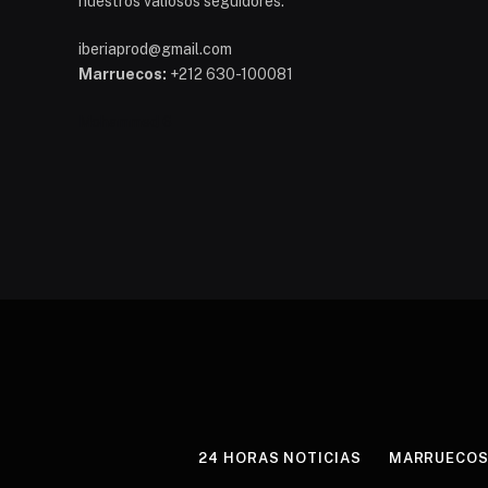
nuestros valiosos seguidores.
iberiaprod@gmail.com
Marruecos:
+212 630-100081
Mohammed 6
24 HORAS NOTICIAS
MARRUECO