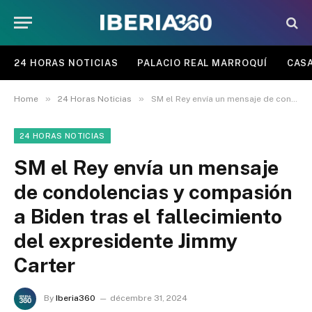
24 HORAS NOTICIAS
PALACIO REAL MARROQUÍ
CASA
»
»
Home
24 Horas Noticias
SM el Rey envía un mensaje de condolencias y compasión a Biden tras el fallecimiento del expresidente Jimmy Carter
24 HORAS NOTICIAS
SM el Rey envía un mensaje
de condolencias y compasión
a Biden tras el fallecimiento
del expresidente Jimmy
Carter
By
Iberia360
décembre 31, 2024