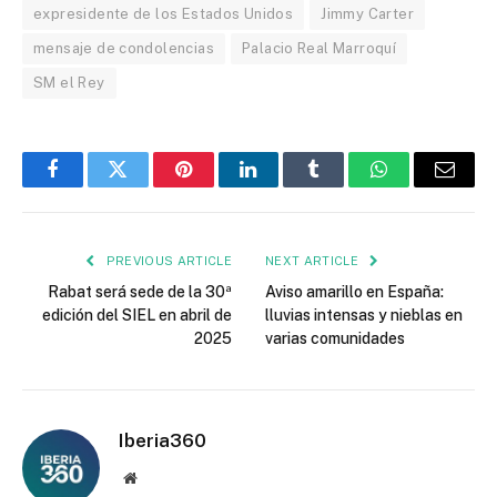
expresidente de los Estados Unidos
Jimmy Carter
mensaje de condolencias
Palacio Real Marroquí
SM el Rey
Facebook
Twitter
Pinterest
LinkedIn
Tumblr
WhatsApp
Email
PREVIOUS ARTICLE
NEXT ARTICLE
Rabat será sede de la 30ª
Aviso amarillo en España:
edición del SIEL en abril de
lluvias intensas y nieblas en
2025
varias comunidades
Iberia360
Website