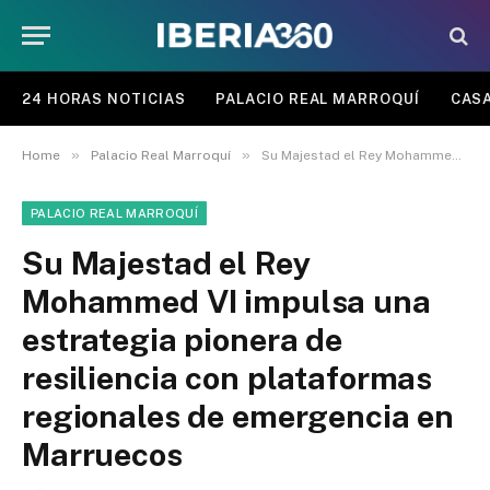
24 HORAS NOTICIAS
PALACIO REAL MARROQUÍ
CASA
»
»
Home
Palacio Real Marroquí
Su Majestad el Rey Mohammed VI impulsa una estrategia pionera de resiliencia con plataformas regionales de emergencia en Marruecos
PALACIO REAL MARROQUÍ
Su Majestad el Rey
Mohammed VI impulsa una
estrategia pionera de
resiliencia con plataformas
regionales de emergencia en
Marruecos