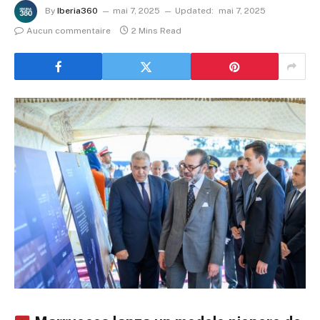
By
Iberia360
mai 7, 2025
Updated:
mai 7, 2025
Aucun commentaire
2 Mins Read