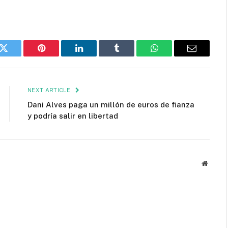
k
Twitter
Pinterest
LinkedIn
Tumblr
WhatsApp
Email
NEXT ARTICLE
Dani Alves paga un millón de euros de fianza
y podría salir en libertad
Websit