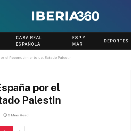
CASA REAL
ESP Y
DEPORTES
ESPAÑOLA
MAR
 por el Reconocimiento del Estado Palestin
España por el
tado Palestin
2 Mins Read